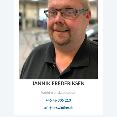
JANNIK FREDERIKSEN
Værkfører skadecenter
+45 46 305 213
jafr@​jenswinther.dk