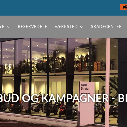
YR
RESERVEDELE
VÆRKSTED
SKADECENTER
BUD OG KAMPAGNER - B