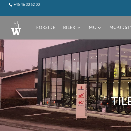
+45 46 30 52 00
FORSIDE
BILER
MC
MC-UDST
TIL