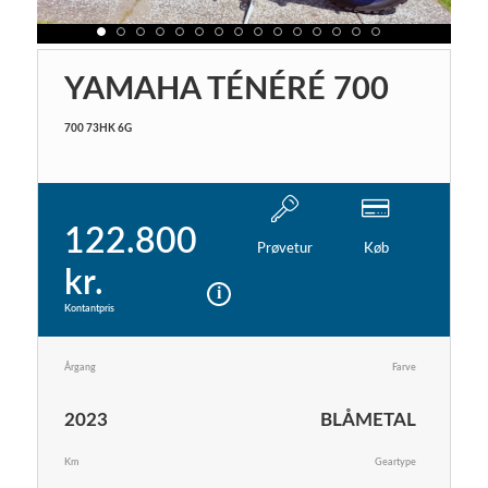
YAMAHA TÉNÉRÉ 700
700 73HK 6G
122.800
Prøvetur
Køb
kr.
Kontantpris
Årgang
Farve
2023
BLÅMETAL
Km
Geartype