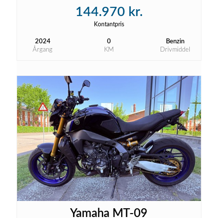
144.970 kr.
Kontantpris
2024
0
Benzin
Årgang
KM
Drivmiddel
Yamaha MT-09