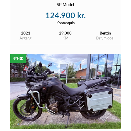
SP Model
124.900 kr.
Kontantpris
2021
29.000
Benzin
Årgang
KM
Drivmiddel
NYHED