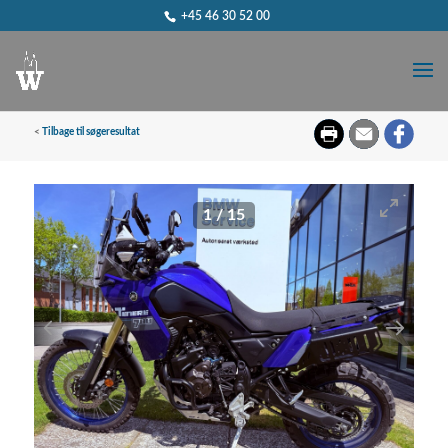
+45 46 30 52 00
<
Tilbage til søgeresultat
1
/
15