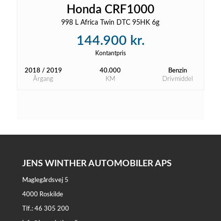
Honda CRF1000
998 L Africa Twin DTC 95HK 6g
144.900 kr.
Kontantpris
2018 / 2019
40.000
Benzin
Årgang
KM
Drivmiddel
JENS WINTHER AUTOMOBILER APS
Maglegårdsvej 5
4000 Roskilde
Tlf.: 46 305 200