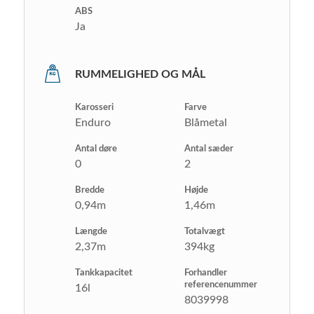
ABS
Ja
RUMMELIGHED OG MÅL
Karosseri
Farve
Enduro
Blåmetal
Antal døre
Antal sæder
0
2
Bredde
Højde
0,94m
1,46m
Længde
Totalvægt
2,37m
394kg
Tankkapacitet
Forhandler
referencenummer
16l
8039998