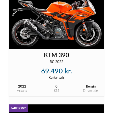
KTM 390
RC 2022
69.490 kr.
Kontantpris
2022
0
Benzin
Årgang
KM
Drivmiddel
FABRIKSNY