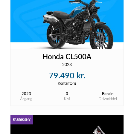
Honda CL500A
2023
79.490 kr.
Kontantpris
2023
0
Benzin
Årgang
KM
Drivmiddel
FABRIKSNY