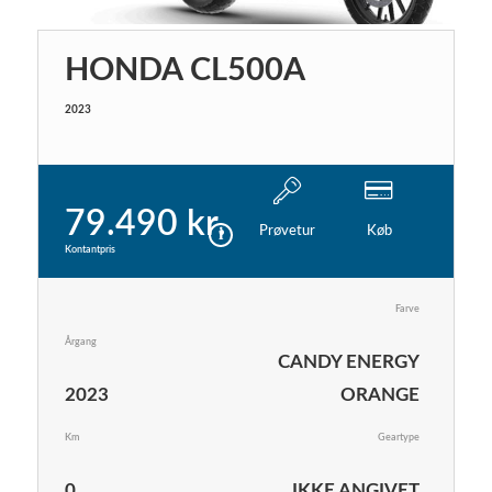
HONDA CL500A
2023
79.490 kr.
Prøvetur
Køb
Kontantpris
Farve
Årgang
CANDY ENERGY
2023
ORANGE
Km
Geartype
0
IKKE ANGIVET