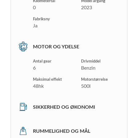
Kilometertal
Model årgang
0
2023
Fabriksny
Ja
MOTOR OG YDELSE
Antal gear
Drivmiddel
6
Benzin
Maksimal effekt
Motorstørrelse
48hk
500l
SIKKERHED OG ØKONOMI
RUMMELIGHED OG MÅL