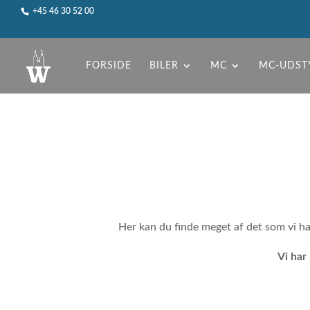
+45 46 30 52 00
FORSIDE
BILER
MC
MC-UDST
Her kan du finde meget af det som vi har 
Vi har