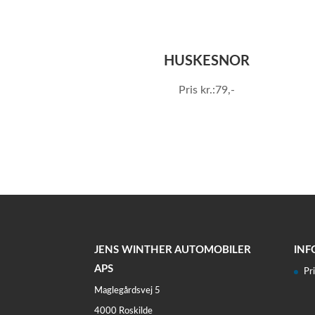
HUSKESNOR
Pris kr.:79,-
JENS WINTHER AUTOMOBILER
INF
APS
Pri
Maglegårdsvej 5
4000 Roskilde