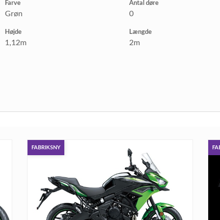
Farve
Antal døre
Grøn
0
Højde
Længde
1,12m
2m
FABRIKSNY
FA