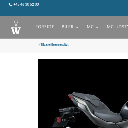
+45 46 30 52 00
FORSIDE
BILER
MC
MC-UDST
<
Tilbage til søgeresultat