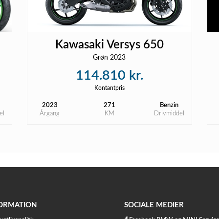
Kawasaki Versys 650
Grøn 2023
114.810 kr.
Kontantpris
2023
271
Benzin
el
Årgang
KM
Drivmiddel
ORMATION
SOCIALE MEDIER