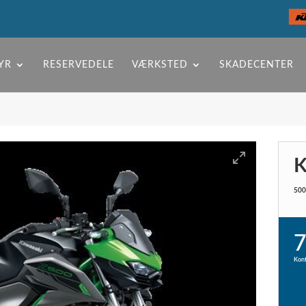
YR
RESERVEDELE
VÆRKSTED
SKADECENTER
K
500
7
Kont