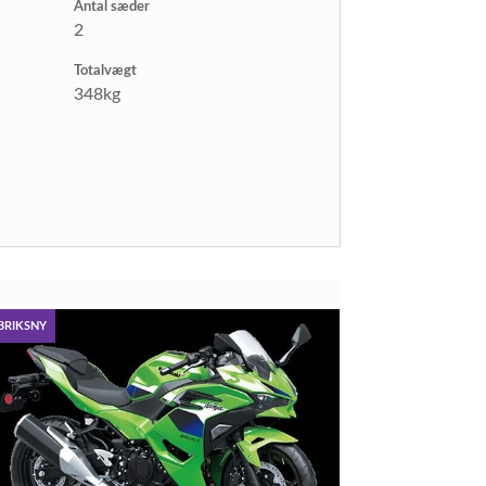
Antal sæder
2
Totalvægt
348kg
BRIKSNY