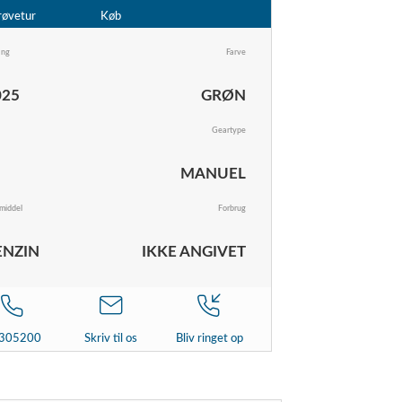
røvetur
Køb
ang
Farve
025
GRØN
Geartype
MANUEL
middel
Forbrug
ENZIN
IKKE ANGIVET
305200
Skriv til os
Bliv ringet op