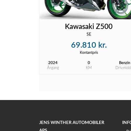
Kawasaki Z500
SE
69.810 kr.
Kontantpris
2024
0
Benzin
Årgang
KM
Drivmidd
JENS WINTHER AUTOMOBILER
INF
APS