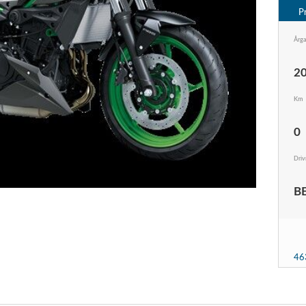
P
Årg
2
Km
0
Driv
B
46