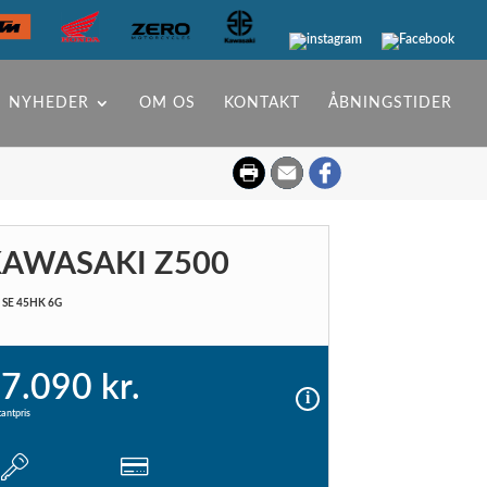
NYHEDER
OM OS
KONTAKT
ÅBNINGSTIDER
AWASAKI Z500
 SE 45HK 6G
7.090 kr.
antpris