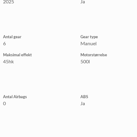
2025
Ja
Antal gear
Gear type
6
Manuel
Maksimal effekt
Motorstørrelse
45hk
500l
Antal Airbags
ABS
0
Ja