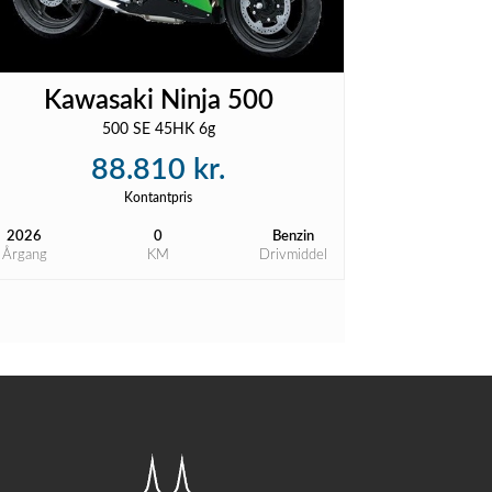
Kawasaki Ninja 500
500 SE 45HK 6g
88.810 kr.
Kontantpris
2026
0
Benzin
Årgang
KM
Drivmiddel